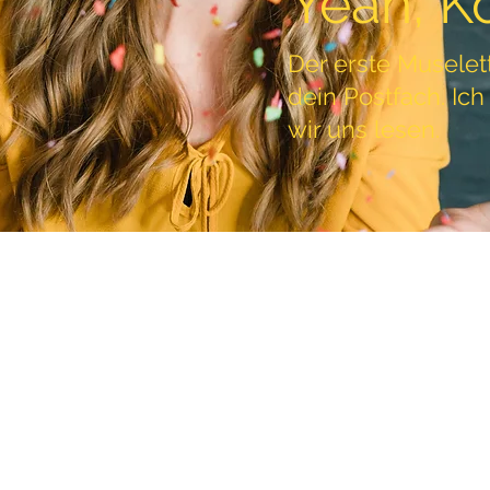
Yeah, Ko
Der erste Muselet
dein Postfach. Ich
wir uns lesen.