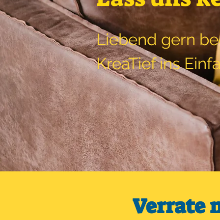
Liebend gern be
KreaTief ins Einfa
Verrate 