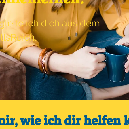
gleite ich dich aus dem
llsReich.
mir, wie ich dir helfen