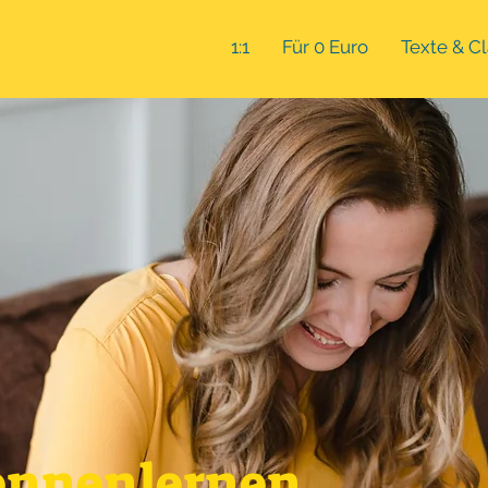
1:1
Für 0 Euro
Texte & C
ennenlernen.