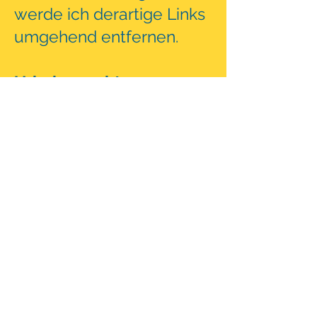
werde ich derartige Links
umgehend entfernen.
Urheberrecht
Die durch die
Seitenbetreiber erstellten
Inhalte und Werke auf
diesen Seiten unterliegen
dem deutschen
Urheberrecht. Die
Vervielfältigung,
Bearbeitung, Verbreitung
und jede Art der
Verwertung außerhalb